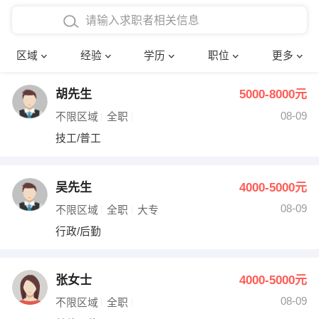
在校学生工作经验
本科
行政后勤
建筑装潢
确定
区域
经验
学历
职位
更多
三年以上工作经验
硕士
销售岗位
教师
胡先生
5000-8000元
四年以上工作经验
博士
文员
护士
08-09
不限区域
全职
五年以上工作经验
财务会计
传单派发
技工/普工
十年以上工作经验
超市零售
促销导购
吴先生
4000-5000元
网络IT
保健按摩
08-09
不限区域
全职
大专
行政/后勤
快递员
前台接待
收银员
技术员/工程师
张女士
4000-5000元
08-09
水电/机修
部门经理
不限区域
全职