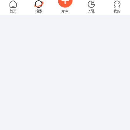
张先生
面议
08-07
不限区域
全职
首页
搜索
入驻
我的
发布
其他职位
卢先生
4000-5000元
08-07
不限区域
全职
招聘信息
求职简历
其他职位
谭先生
3000-4000元
08-07
不限区域
全职
美术/设计
罗先生
4000-5000元
08-07
不限区域
全职
高中